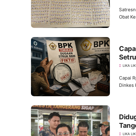
Satresn
Obat Ke
Capa
Setru
LIKA LI
Capai R
Dinkes 
Didug
Tang
Penge
LIKA LI