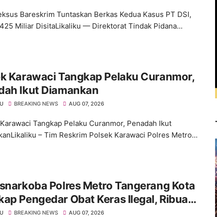
deksus Bareskrim Tuntaskan Berkas Kedua Kasus PT DSI,
25 Miliar DisitaLikaliku — Direktorat Tindak Pidana...
ek Karawaci Tangkap Pelaku Curanmor,
dah Ikut Diamankan
KU
BREAKING NEWS
AUG 07, 2026
Karawaci Tangkap Pelaku Curanmor, Penadah Ikut
anLikaliku – Tim Reskrim Polsek Karawaci Polres Metro...
snarkoba Polres Metro Tangerang Kota
ap Pengedar Obat Keras Ilegal, Ribuan
 Tramadol dan Hexymer Disita
KU
BREAKING NEWS
AUG 07, 2026