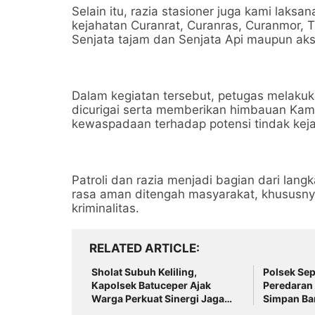
Selain itu, razia stasioner juga kami laksa
kejahatan Curanrat, Curanras, Curanmor, 
Senjata tajam dan Senjata Api maupun aks
Dalam kegiatan tersebut, petugas melaku
dicurigai serta memberikan himbauan Ka
kewaspadaan terhadap potensi tindak keja
Patroli dan razia menjadi bagian dari lan
rasa aman ditengah masyarakat, khususnya
kriminalitas.
RELATED ARTICLE
Sholat Subuh Keliling,
Polsek Se
Kapolsek Batuceper Ajak
Peredaran 
Warga Perkuat Sinergi Jaga
Simpan Ba
Kamtibmas
Plafon Ru