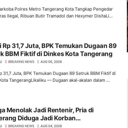
arkoba Polres Metro Tangerang Kota Tangkap Pengedar
ras Ilegal, Ribuan Butir Tramadol dan Hexymer DisitaLi...
i Rp 31,7 Juta, BPK Temukan Dugaan 89
k BBM Fiktif di Dinkes Kota Tangerang
KU
BREAKING NEWS
AUG 05, 2026
p 31,7 Juta, BPK Temukan Dugaan 89 Setruk BBM Fiktif di
Kota TangerangLikaliku — Dugaan akal-akalan dalam ...
a Menolak Jadi Rentenir, Pria di
erang Diduga Jadi Korban
royokan Hingga Kritis
KU
BREAKING NEWS
AUG 04, 2026