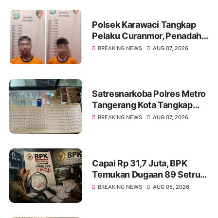
Polsek Karawaci Tangkap
Pelaku Curanmor, Penadah
Ikut Diamankan
BREAKING NEWS
AUG 07, 2026
Satresnarkoba Polres Metro
Tangerang Kota Tangkap
Pengedar Obat Keras Ilegal,
BREAKING NEWS
AUG 07, 2026
Ribuan Butir Tramadol dan
Hexymer Disita
Capai Rp 31,7 Juta, BPK
Temukan Dugaan 89 Setruk
BBM Fiktif di Dinkes Kota
BREAKING NEWS
AUG 05, 2026
Tangerang