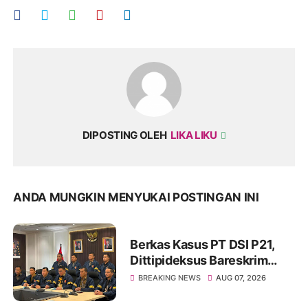
DIPOSTING OLEH
LIKA LIKU
ANDA MUNGKIN MENYUKAI POSTINGAN INI
Berkas Kasus PT DSI P21,
Dittipideksus Bareskrim
Polri Selamatkan Ribuan
BREAKING NEWS
AUG 07, 2026
Korban