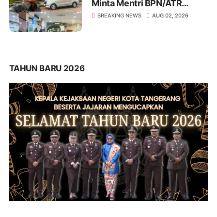
Minta Mentri BPN/ATR
Evaluasi Kinerja Kantor
BREAKING NEWS
AUG 02, 2026
Pertanahan Kabupaten
Tangerang
TAHUN BARU 2026