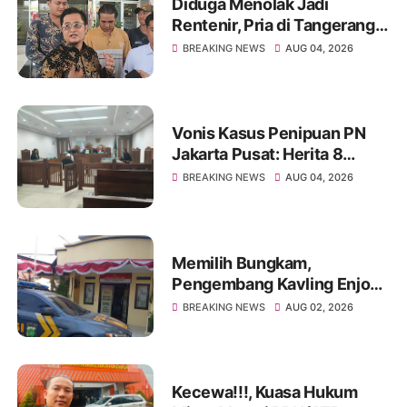
Diduga Menolak Jadi
Rentenir, Pria di Tangerang
Diduga Jadi Korban
BREAKING NEWS
AUG 04, 2026
Pengeroyokan Hingga Kritis
Vonis Kasus Penipuan PN
Jakarta Pusat: Herita 8
Bulan, Achmad Yulian 2
BREAKING NEWS
AUG 04, 2026
Tahun
Memilih Bungkam,
Pengembang Kavling Enjong
Residence Dilaporkan
BREAKING NEWS
AUG 02, 2026
Masalah Hukum
Kecewa!!!, Kuasa Hukum