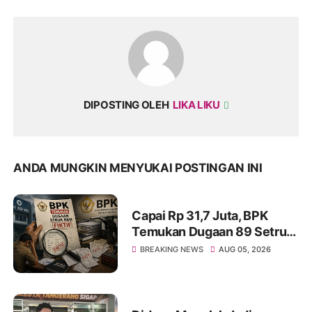
DIPOSTING OLEH
LIKA LIKU
ANDA MUNGKIN MENYUKAI POSTINGAN INI
Capai Rp 31,7 Juta, BPK
Temukan Dugaan 89 Setruk
BBM Fiktif di Dinkes Kota
BREAKING NEWS
AUG 05, 2026
Tangerang