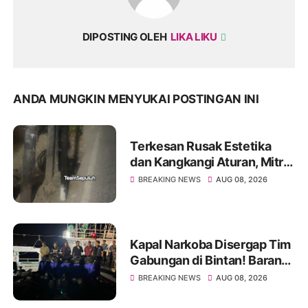
DIPOSTING OLEH
LIKA LIKU
ANDA MUNGKIN MENYUKAI POSTINGAN INI
Terkesan Rusak Estetika
dan Kangkangi Aturan, Mitra
My Republic Diduga
BREAKING NEWS
AUG 08, 2026
Lakukan Pemasangan Tiang
di Jakarta Barat
Kapal Narkoba Disergap Tim
Gabungan di Bintan! Barang
Haram 1,3 Ton
BREAKING NEWS
AUG 08, 2026
Disembunyikan Rapi