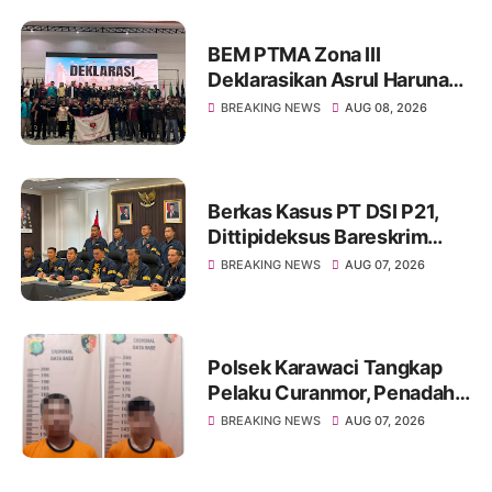
BEM PTMA Zona III
Deklarasikan Asrul Haruna
sebagai Calon Koordinator
BREAKING NEWS
AUG 08, 2026
Pusat BEM PTMAI Indonesia
Berkas Kasus PT DSI P21,
Dittipideksus Bareskrim
Polri Selamatkan Ribuan
BREAKING NEWS
AUG 07, 2026
Korban
Polsek Karawaci Tangkap
Pelaku Curanmor, Penadah
Ikut Diamankan
BREAKING NEWS
AUG 07, 2026