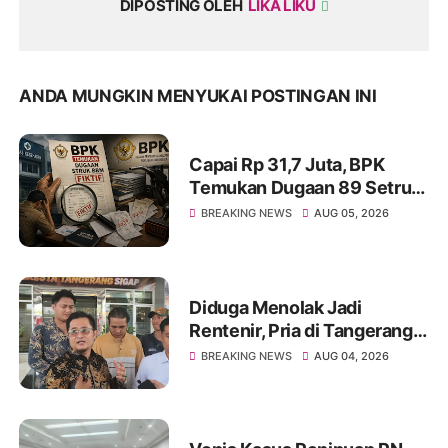
DIPOSTING OLEH
LIKA LIKU
ANDA MUNGKIN MENYUKAI POSTINGAN INI
Capai Rp 31,7 Juta, BPK
Temukan Dugaan 89 Setruk
BBM Fiktif di Dinkes Kota
BREAKING NEWS
AUG 05, 2026
Tangerang
Diduga Menolak Jadi
Rentenir, Pria di Tangerang
Diduga Jadi Korban
BREAKING NEWS
AUG 04, 2026
Pengeroyokan Hingga Kritis