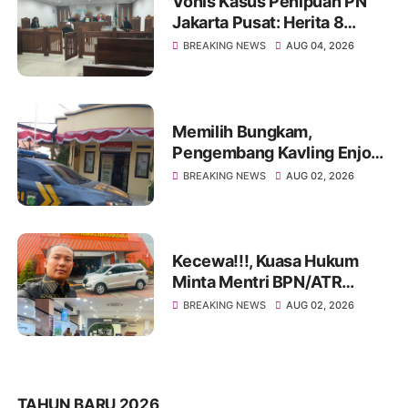
Vonis Kasus Penipuan PN
Jakarta Pusat: Herita 8
Bulan, Achmad Yulian 2
BREAKING NEWS
AUG 04, 2026
Tahun
Memilih Bungkam,
Pengembang Kavling Enjong
Residence Dilaporkan
BREAKING NEWS
AUG 02, 2026
Masalah Hukum
Kecewa!!!, Kuasa Hukum
Minta Mentri BPN/ATR
Evaluasi Kinerja Kantor
BREAKING NEWS
AUG 02, 2026
Pertanahan Kabupaten
Tangerang
TAHUN BARU 2026