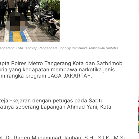
 Tangerang Kota Tangkap Pengendara Scoopy Pembawa Tembakau Sintetis
pta Polres Metro Tangerang Kota dan Satbrimob
ria yang kedapatan membawa narkotika jenis
 dalam rangka program JAGA JAKARTA+.
i kejar-kejaran dengan petugas pada Sabtu
epatnya seberang Lapangan Ahmad Yani, Kota
. Dr. Raden Muhammad Jauhari, S.H., S.I.K., M.Si.