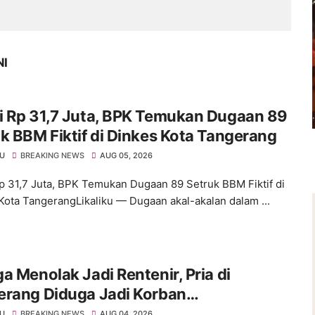
NI
i Rp 31,7 Juta, BPK Temukan Dugaan 89
k BBM Fiktif di Dinkes Kota Tangerang
KU
BREAKING NEWS
AUG 05, 2026
p 31,7 Juta, BPK Temukan Dugaan 89 Setruk BBM Fiktif di
Kota TangerangLikaliku — Dugaan akal-akalan dalam ...
a Menolak Jadi Rentenir, Pria di
erang Diduga Jadi Korban
royokan Hingga Kritis
KU
BREAKING NEWS
AUG 04, 2026