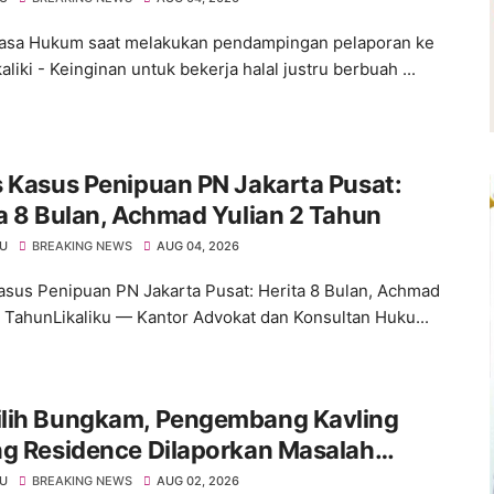
asa Hukum saat melakukan pendampingan pelaporan ke
kaliki - Keinginan untuk bekerja halal justru berbuah ...
 Kasus Penipuan PN Jakarta Pusat:
a 8 Bulan, Achmad Yulian 2 Tahun
KU
BREAKING NEWS
AUG 04, 2026
asus Penipuan PN Jakarta Pusat: Herita 8 Bulan, Achmad
2 TahunLikaliku — Kantor Advokat dan Konsultan Huku...
lih Bungkam, Pengembang Kavling
ng Residence Dilaporkan Masalah
um
KU
BREAKING NEWS
AUG 02, 2026