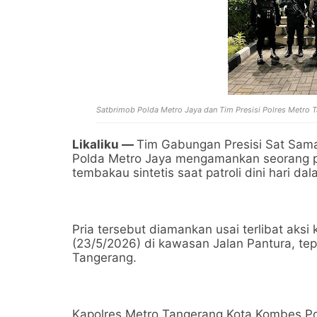
Satbrimob Polda Metro Jaya dan Tim Presisi Polres Metro
Likaliku —
Tim Gabungan Presisi Sat Sama
Polda Metro Jaya mengamankan seorang p
tembakau sintetis saat patroli dini hari
Pria tersebut diamankan usai terlibat aks
(23/5/2026) di kawasan Jalan Pantura, t
Tangerang.
Kapolres Metro Tangerang Kota Kombes Pol