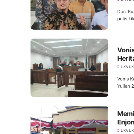
Doc. Ku
polisiLi
Vonis
Herit
LIKA LI
Vonis K
Yulian 
Memi
Enjo
Huk
LIKA LI