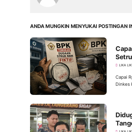
ANDA MUNGKIN MENYUKAI POSTINGAN I
Capa
Setru
LIKA LI
Capai R
Dinkes 
Didug
Tang
Penge
LIKA LI