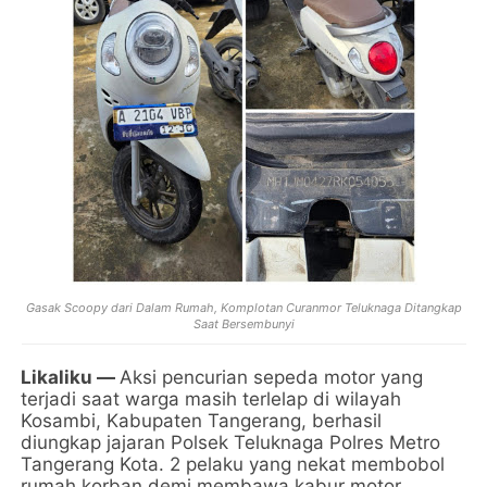
Gasak Scoopy dari Dalam Rumah, Komplotan Curanmor Teluknaga Ditangkap
Saat Bersembunyi
Likaliku —
Aksi pencurian sepeda motor yang
terjadi saat warga masih terlelap di wilayah
Kosambi, Kabupaten Tangerang, berhasil
diungkap jajaran Polsek Teluknaga Polres Metro
Tangerang Kota. 2 pelaku yang nekat membobol
rumah korban demi membawa kabur motor