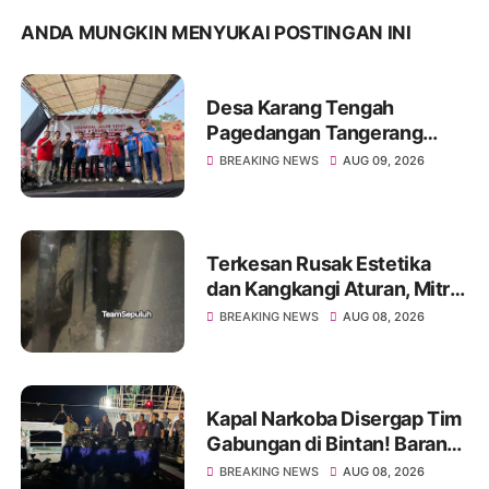
ANDA MUNGKIN MENYUKAI POSTINGAN INI
Desa Karang Tengah
Pagedangan Tangerang
Peringati 81 Tahun RI
BREAKING NEWS
AUG 09, 2026
Dengan Jalan Santai &
Beragam Hadiah!
Terkesan Rusak Estetika
dan Kangkangi Aturan, Mitra
My Republic Diduga
BREAKING NEWS
AUG 08, 2026
Lakukan Pemasangan Tiang
di Jakarta Barat
Kapal Narkoba Disergap Tim
Gabungan di Bintan! Barang
Haram 1,3 Ton
BREAKING NEWS
AUG 08, 2026