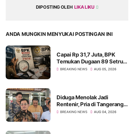
DIPOSTING OLEH
LIKA LIKU
ANDA MUNGKIN MENYUKAI POSTINGAN INI
Capai Rp 31,7 Juta, BPK
Temukan Dugaan 89 Setruk
BBM Fiktif di Dinkes Kota
BREAKING NEWS
AUG 05, 2026
Tangerang
Diduga Menolak Jadi
Rentenir, Pria di Tangerang
Diduga Jadi Korban
BREAKING NEWS
AUG 04, 2026
Pengeroyokan Hingga Kritis