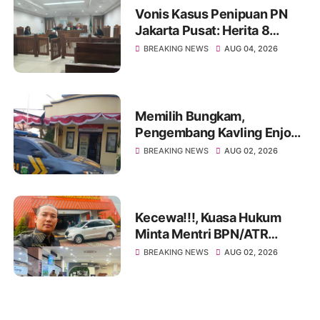
Vonis Kasus Penipuan PN
Jakarta Pusat: Herita 8
Bulan, Achmad Yulian 2
BREAKING NEWS
AUG 04, 2026
Tahun
Memilih Bungkam,
Pengembang Kavling Enjong
Residence Dilaporkan
BREAKING NEWS
AUG 02, 2026
Masalah Hukum
Kecewa!!!, Kuasa Hukum
Minta Mentri BPN/ATR
Evaluasi Kinerja Kantor
BREAKING NEWS
AUG 02, 2026
Pertanahan Kabupaten
Tangerang