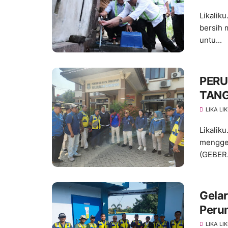
Likalik
bersih 
untu...
PERU
TANG
KEL
LIKA LI
Likalik
mengge
(GEBER.
Gela
Peru
LIKA LI