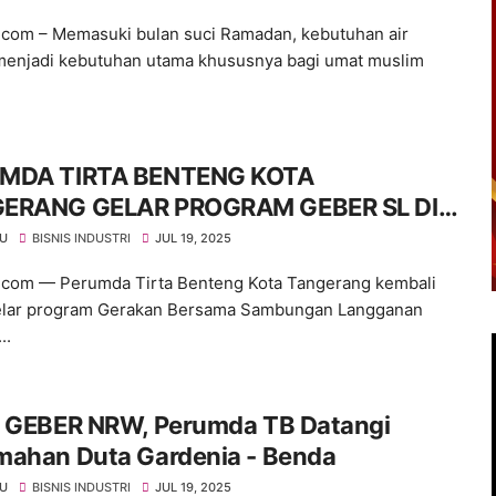
u.com – Memasuki bulan suci Ramadan, kebutuhan air
menjadi kebutuhan utama khususnya bagi umat muslim
MDA TIRTA BENTENG KOTA
ERANG GELAR PROGRAM GEBER SL DI
URAHAN GONDRONG
KU
BISNIS INDUSTRI
JUL 19, 2025
u.com — Perumda Tirta Benteng Kota Tangerang kembali
lar program Gerakan Bersama Sambungan Langganan
..
r GEBER NRW, Perumda TB Datangi
mahan Duta Gardenia - Benda
KU
BISNIS INDUSTRI
JUL 19, 2025