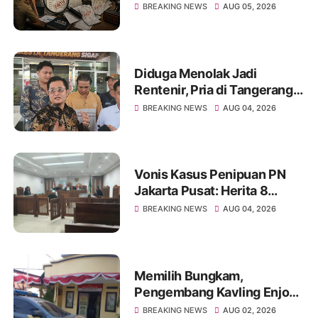
BBM Fiktif di Dinkes Kota
BREAKING NEWS
AUG 05, 2026
Tangerang
Diduga Menolak Jadi
Rentenir, Pria di Tangerang
Diduga Jadi Korban
BREAKING NEWS
AUG 04, 2026
Pengeroyokan Hingga Kritis
Vonis Kasus Penipuan PN
Jakarta Pusat: Herita 8
Bulan, Achmad Yulian 2
BREAKING NEWS
AUG 04, 2026
Tahun
Memilih Bungkam,
Pengembang Kavling Enjong
Residence Dilaporkan
BREAKING NEWS
AUG 02, 2026