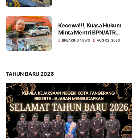
Masalah Hukum
Kecewa!!!, Kuasa Hukum
Minta Mentri BPN/ATR
Evaluasi Kinerja Kantor
BREAKING NEWS
AUG 02, 2026
Pertanahan Kabupaten
Tangerang
TAHUN BARU 2026