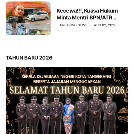
Kecewa!!!, Kuasa Hukum
Minta Mentri BPN/ATR
Evaluasi Kinerja Kantor
BREAKING NEWS
AUG 02, 2026
Pertanahan Kabupaten
Tangerang
TAHUN BARU 2026