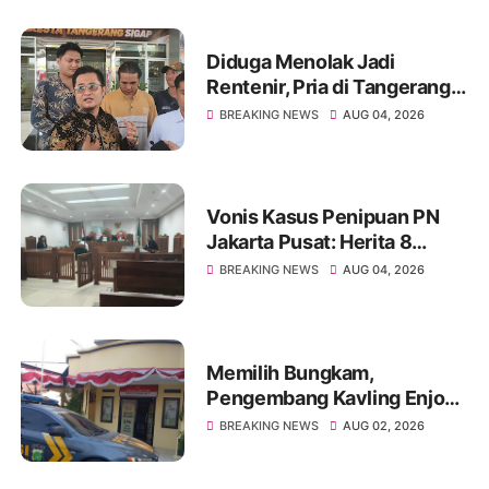
Diduga Menolak Jadi
Rentenir, Pria di Tangerang
Diduga Jadi Korban
BREAKING NEWS
AUG 04, 2026
Pengeroyokan Hingga Kritis
Vonis Kasus Penipuan PN
Jakarta Pusat: Herita 8
Bulan, Achmad Yulian 2
BREAKING NEWS
AUG 04, 2026
Tahun
Memilih Bungkam,
Pengembang Kavling Enjong
Residence Dilaporkan
BREAKING NEWS
AUG 02, 2026
Masalah Hukum