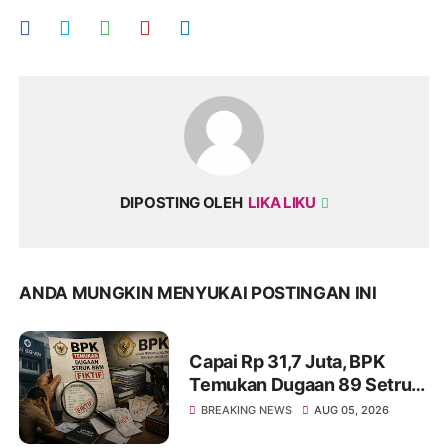
DIPOSTING OLEH
LIKA LIKU
ANDA MUNGKIN MENYUKAI POSTINGAN INI
Capai Rp 31,7 Juta, BPK
Temukan Dugaan 89 Setruk
BBM Fiktif di Dinkes Kota
BREAKING NEWS
AUG 05, 2026
Tangerang