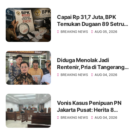
Capai Rp 31,7 Juta, BPK
Temukan Dugaan 89 Setruk
BBM Fiktif di Dinkes Kota
BREAKING NEWS
AUG 05, 2026
Tangerang
Diduga Menolak Jadi
Rentenir, Pria di Tangerang
Diduga Jadi Korban
BREAKING NEWS
AUG 04, 2026
Pengeroyokan Hingga Kritis
Vonis Kasus Penipuan PN
Jakarta Pusat: Herita 8
Bulan, Achmad Yulian 2
BREAKING NEWS
AUG 04, 2026
Tahun