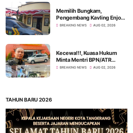
Memilih Bungkam,
Pengembang Kavling Enjong
Residence Dilaporkan
BREAKING NEWS
AUG 02, 2026
Masalah Hukum
Kecewa!!!, Kuasa Hukum
Minta Mentri BPN/ATR
Evaluasi Kinerja Kantor
BREAKING NEWS
AUG 02, 2026
Pertanahan Kabupaten
Tangerang
TAHUN BARU 2026