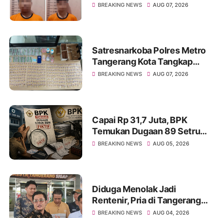
Ikut Diamankan
BREAKING NEWS
AUG 07, 2026
Satresnarkoba Polres Metro
Tangerang Kota Tangkap
Pengedar Obat Keras Ilegal,
BREAKING NEWS
AUG 07, 2026
Ribuan Butir Tramadol dan
Hexymer Disita
Capai Rp 31,7 Juta, BPK
Temukan Dugaan 89 Setruk
BBM Fiktif di Dinkes Kota
BREAKING NEWS
AUG 05, 2026
Tangerang
Diduga Menolak Jadi
Rentenir, Pria di Tangerang
Diduga Jadi Korban
BREAKING NEWS
AUG 04, 2026