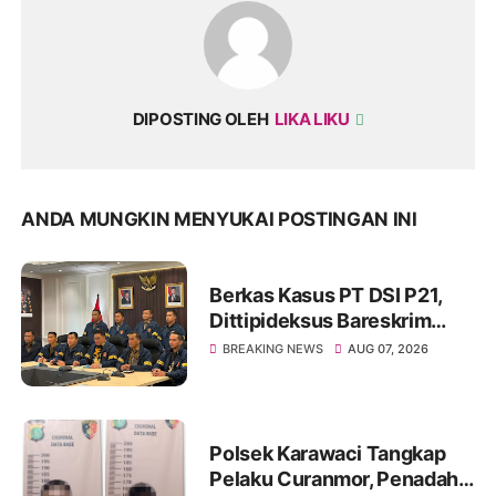
DIPOSTING OLEH
LIKA LIKU
ANDA MUNGKIN MENYUKAI POSTINGAN INI
Berkas Kasus PT DSI P21,
Dittipideksus Bareskrim
Polri Selamatkan Ribuan
BREAKING NEWS
AUG 07, 2026
Korban
Polsek Karawaci Tangkap
Pelaku Curanmor, Penadah