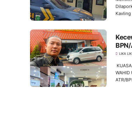
Dilapor
Kavling .
Kece
BPN/A
Kabu
LIKA LI
KUASA 
WAHID 
ATR/BP