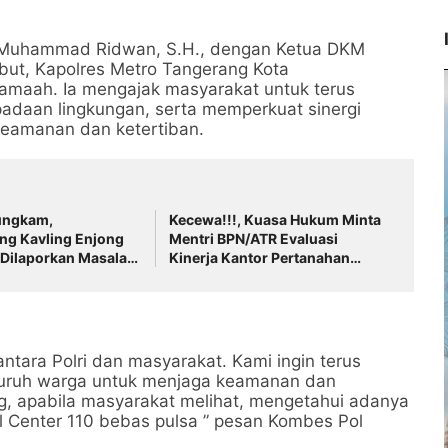
dz Muhammad Ridwan, S.H., dengan Ketua DKM
but, Kapolres Metro Tangerang Kota
maah. Ia mengajak masyarakat untuk terus
daan lingkungan, serta memperkuat sinergi
keamanan dan ketertiban.
ungkam,
Kecewa!!!, Kuasa Hukum Minta
g Kavling Enjong
Mentri BPN/ATR Evaluasi
 Dilaporkan Masalah
Kinerja Kantor Pertanahan
Kabupaten Tangerang
antara Polri dan masyarakat. Kami ingin terus
uruh warga untuk menjaga keamanan dan
g, apabila masyarakat melihat, mengetahui adanya
l Center 110 bebas pulsa ” pesan Kombes Pol