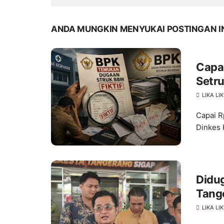
ANDA MUNGKIN MENYUKAI POSTINGAN I
Capa
Setru
LIKA LI
Capai R
Dinkes 
Didug
Tang
Penge
LIKA LI