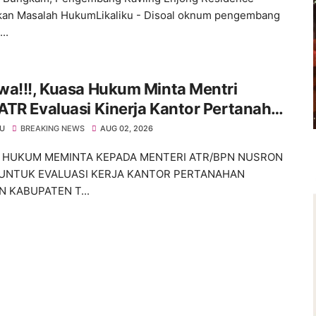
kan Masalah HukumLikaliku - Disoal oknum pengembang
..
wa!!!, Kuasa Hukum Minta Mentri
TR Evaluasi Kinerja Kantor Pertanahan
paten Tangerang
KU
BREAKING NEWS
AUG 02, 2026
HUKUM MEMINTA KEPADA MENTERI ATR/BPN NUSRON
UNTUK EVALUASI KERJA KANTOR PERTANAHAN
N KABUPATEN T...