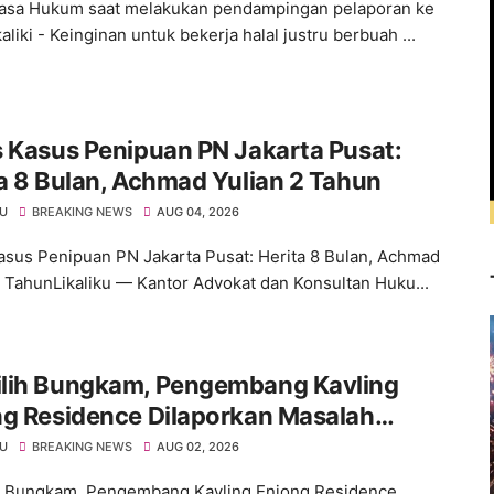
asa Hukum saat melakukan pendampingan pelaporan ke
kaliki - Keinginan untuk bekerja halal justru berbuah ...
 Kasus Penipuan PN Jakarta Pusat:
a 8 Bulan, Achmad Yulian 2 Tahun
KU
BREAKING NEWS
AUG 04, 2026
asus Penipuan PN Jakarta Pusat: Herita 8 Bulan, Achmad
2 TahunLikaliku — Kantor Advokat dan Konsultan Huku...
lih Bungkam, Pengembang Kavling
ng Residence Dilaporkan Masalah
um
KU
BREAKING NEWS
AUG 02, 2026
 Bungkam, Pengembang Kavling Enjong Residence