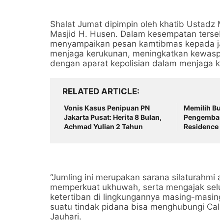
Shalat Jumat dipimpin oleh khatib Usta
Masjid H. Husen. Dalam kesempatan terse
menyampaikan pesan kamtibmas kepada ja
menjaga kerukunan, meningkatkan kewaspa
dengan aparat kepolisian dalam menjaga 
RELATED ARTICLE
Vonis Kasus Penipuan PN
Memilih B
Jakarta Pusat: Herita 8 Bulan,
Pengemban
Achmad Yulian 2 Tahun
Residence
Hukum
“Jumling ini merupakan sarana silaturahmi 
memperkuat ukhuwah, serta mengajak sel
ketertiban di lingkungannya masing-masin
suatu tindak pidana bisa menghubungi Cal
Jauhari.