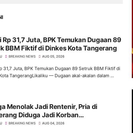
NI
i Rp 31,7 Juta, BPK Temukan Dugaan 89
k BBM Fiktif di Dinkes Kota Tangerang
KU
BREAKING NEWS
AUG 05, 2026
p 31,7 Juta, BPK Temukan Dugaan 89 Setruk BBM Fiktif di
Kota TangerangLikaliku — Dugaan akal-akalan dalam ...
a Menolak Jadi Rentenir, Pria di
erang Diduga Jadi Korban
royokan Hingga Kritis
KU
BREAKING NEWS
AUG 04, 2026