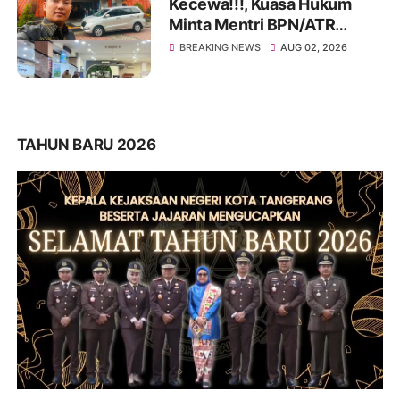
Kecewa!!!, Kuasa Hukum
Minta Mentri BPN/ATR
Evaluasi Kinerja Kantor
BREAKING NEWS
AUG 02, 2026
Pertanahan Kabupaten
Tangerang
TAHUN BARU 2026