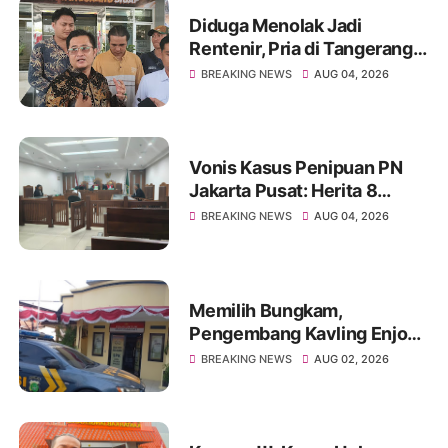
Diduga Menolak Jadi
Rentenir, Pria di Tangerang
Diduga Jadi Korban
BREAKING NEWS
AUG 04, 2026
Pengeroyokan Hingga Kritis
Vonis Kasus Penipuan PN
Jakarta Pusat: Herita 8
Bulan, Achmad Yulian 2
BREAKING NEWS
AUG 04, 2026
Tahun
Memilih Bungkam,
Pengembang Kavling Enjong
Residence Dilaporkan
BREAKING NEWS
AUG 02, 2026
Masalah Hukum