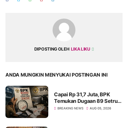
DIPOSTING OLEH
LIKA LIKU
ANDA MUNGKIN MENYUKAI POSTINGAN INI
Capai Rp 31,7 Juta, BPK
Temukan Dugaan 89 Setruk
BBM Fiktif di Dinkes Kota
BREAKING NEWS
AUG 05, 2026
Tangerang