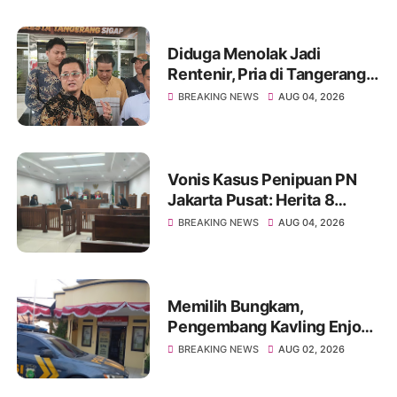
Diduga Menolak Jadi
Rentenir, Pria di Tangerang
Diduga Jadi Korban
BREAKING NEWS
AUG 04, 2026
Pengeroyokan Hingga Kritis
Vonis Kasus Penipuan PN
Jakarta Pusat: Herita 8
Bulan, Achmad Yulian 2
BREAKING NEWS
AUG 04, 2026
Tahun
Memilih Bungkam,
Pengembang Kavling Enjong
Residence Dilaporkan
BREAKING NEWS
AUG 02, 2026
Masalah Hukum