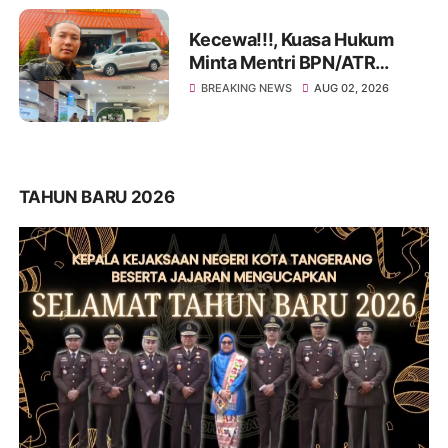
Kecewa!!!, Kuasa Hukum
Minta Mentri BPN/ATR
Evaluasi Kinerja Kantor
BREAKING NEWS
AUG 02, 2026
Pertanahan Kabupaten
Tangerang
TAHUN BARU 2026