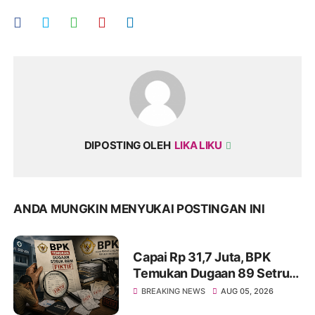
DIPOSTING OLEH
LIKA LIKU
ANDA MUNGKIN MENYUKAI POSTINGAN INI
Capai Rp 31,7 Juta, BPK
Temukan Dugaan 89 Setruk
BBM Fiktif di Dinkes Kota
BREAKING NEWS
AUG 05, 2026
Tangerang