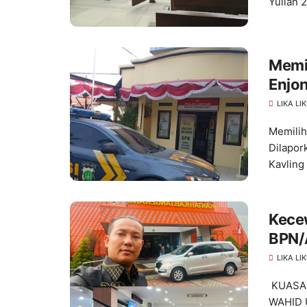
Yulian 
Memi
Enjo
Huk
LIKA LI
Memilih
Dilapor
Kavling .
Kece
BPN/A
Kabu
LIKA LI
KUASA 
WAHID 