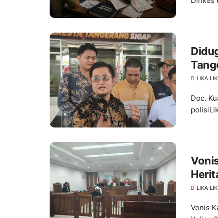
Dinkes 
Didug
Tang
Penge
LIKA LI
Doc. Ku
polisiLi
Vonis
Herit
LIKA LI
Vonis K