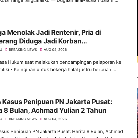
Kota TangerangLikaliku — Dugaan akal-akalan dalam ...
a Menolak Jadi Rentenir, Pria di
erang Diduga Jadi Korban
royokan Hingga Kritis
KU
BREAKING NEWS
AUG 04, 2026
asa Hukum saat melakukan pendampingan pelaporan ke
kaliki - Keinginan untuk bekerja halal justru berbuah ...
 Kasus Penipuan PN Jakarta Pusat:
a 8 Bulan, Achmad Yulian 2 Tahun
KU
BREAKING NEWS
AUG 04, 2026
asus Penipuan PN Jakarta Pusat: Herita 8 Bulan, Achmad