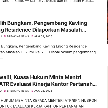
2 TahunLikaliku — Kantor Advokat dan Konsultan Huku...
lih Bungkam, Pengembang Kavling
ng Residence Dilaporkan Masalah
um
KU
BREAKING NEWS
AUG 02, 2026
 Bungkam, Pengembang Kavling Enjong Residence
kan Masalah HukumLikaliku - Disoal oknum pengembang
..
wa!!!, Kuasa Hukum Minta Mentri
TR Evaluasi Kinerja Kantor Pertanahan
paten Tangerang
KU
BREAKING NEWS
AUG 02, 2026
HUKUM MEMINTA KEPADA MENTERI ATR/BPN NUSRON
UNTUK EVALUASI KERJA KANTOR PERTANAHAN