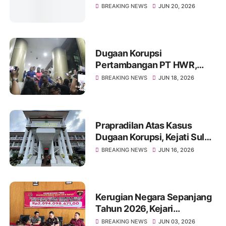
Digeledah Kejari Kota
BREAKING NEWS
JUN 20, 2026
Tangerang
Dugaan Korupsi
Pertambangan PT HWR,
Kejati Sulut Tetapkan Dua
BREAKING NEWS
JUN 18, 2026
Tersangka
Prapradilan Atas Kasus
Dugaan Korupsi, Kejati Sulut
Apresiasi Hakim Tolak
BREAKING NEWS
JUN 16, 2026
Permohanan Mantan Bupati
Sitaro
Kerugian Negara Sepanjang
Tahun 2026, Kejari
Manggarai Barat Pulihkan Rp
BREAKING NEWS
JUN 03, 2026