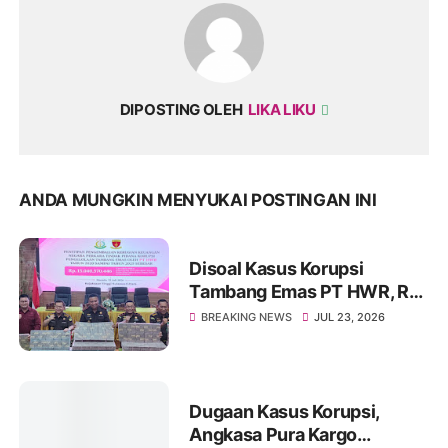
DIPOSTING OLEH
LIKA LIKU
ANDA MUNGKIN MENYUKAI POSTINGAN INI
Disoal Kasus Korupsi
Tambang Emas PT HWR, Rp
15,04 Miliar Resmi
BREAKING NEWS
JUL 23, 2026
Dititipakan Kejati Sulut di
Bank
Dugaan Kasus Korupsi,
Angkasa Pura Kargo