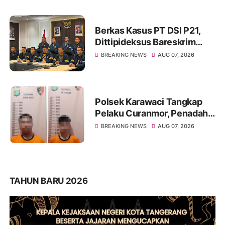
Berkas Kasus PT DSI P21,
Dittipideksus Bareskrim
Polri Selamatkan Ribuan
BREAKING NEWS
AUG 07, 2026
Korban
Polsek Karawaci Tangkap
Pelaku Curanmor, Penadah
Ikut Diamankan
BREAKING NEWS
AUG 07, 2026
TAHUN BARU 2026