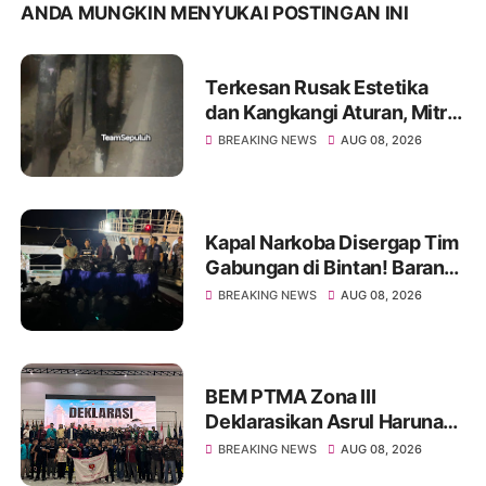
ANDA MUNGKIN MENYUKAI POSTINGAN INI
Terkesan Rusak Estetika
dan Kangkangi Aturan, Mitra
My Republic Diduga
BREAKING NEWS
AUG 08, 2026
Lakukan Pemasangan Tiang
di Jakarta Barat
Kapal Narkoba Disergap Tim
Gabungan di Bintan! Barang
Haram 1,3 Ton
BREAKING NEWS
AUG 08, 2026
Disembunyikan Rapi
BEM PTMA Zona III
Deklarasikan Asrul Haruna
sebagai Calon Koordinator
BREAKING NEWS
AUG 08, 2026
Pusat BEM PTMAI Indonesia