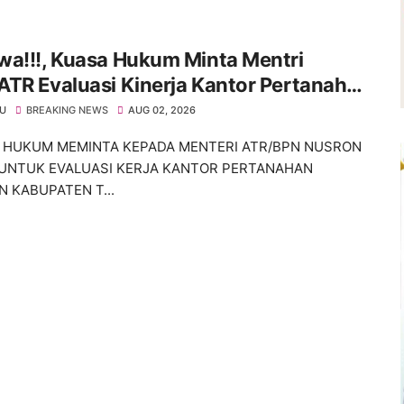
wa!!!, Kuasa Hukum Minta Mentri
TR Evaluasi Kinerja Kantor Pertanahan
paten Tangerang
KU
BREAKING NEWS
AUG 02, 2026
HUKUM MEMINTA KEPADA MENTERI ATR/BPN NUSRON
UNTUK EVALUASI KERJA KANTOR PERTANAHAN
N KABUPATEN T...