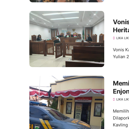
Vonis
Herit
LIKA LI
Vonis K
Yulian 
Memi
Enjo
Huk
LIKA LI
Memilih
Dilapor
Kavling .