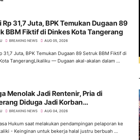
i Rp 31,7 Juta, BPK Temukan Dugaan 89
k BBM Fiktif di Dinkes Kota Tangerang
KU
BREAKING NEWS
AUG 05, 2026
p 31,7 Juta, BPK Temukan Dugaan 89 Setruk BBM Fiktif di
Kota TangerangLikaliku — Dugaan akal-akalan dalam ...
a Menolak Jadi Rentenir, Pria di
erang Diduga Jadi Korban
royokan Hingga Kritis
KU
BREAKING NEWS
AUG 04, 2026
asa Hukum saat melakukan pendampingan pelaporan ke
kaliki - Keinginan untuk bekerja halal justru berbuah ...