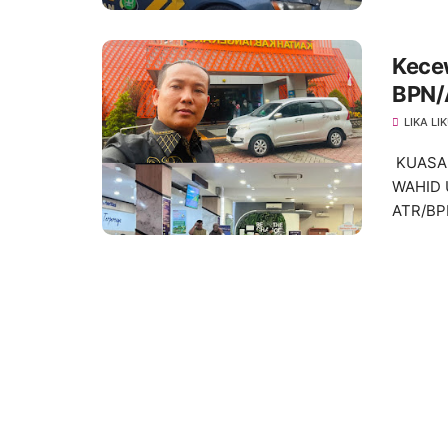
Kece
BPN/A
Kabu
LIKA LI
KUASA 
WAHID 
ATR/BP