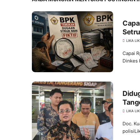
Capa
Setru
LIKA LI
Capai R
Dinkes 
Didug
Tang
Penge
LIKA LI
Doc. Ku
polisiLi