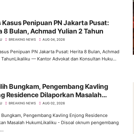
 Kasus Penipuan PN Jakarta Pusat:
a 8 Bulan, Achmad Yulian 2 Tahun
KU
BREAKING NEWS
AUG 04, 2026
asus Penipuan PN Jakarta Pusat: Herita 8 Bulan, Achmad
2 TahunLikaliku — Kantor Advokat dan Konsultan Huku...
lih Bungkam, Pengembang Kavling
ng Residence Dilaporkan Masalah
um
KU
BREAKING NEWS
AUG 02, 2026
 Bungkam, Pengembang Kavling Enjong Residence
kan Masalah HukumLikaliku - Disoal oknum pengembang
..