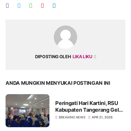
DIPOSTING OLEH
LIKA LIKU
ANDA MUNGKIN MENYUKAI POSTINGAN INI
Peringati Hari Kartini, RSU
Kabupaten Tangerang Gelar
Imunisasi dan Edukasi
BREAKING NEWS
APR 21, 2026
Kangker Serviks