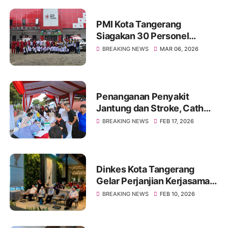
PMI Kota Tangerang
Siagakan 30 Personel
Sambut Mudik Lebaran 1447
BREAKING NEWS
MAR 06, 2026
H
Penanganan Penyakit
Jantung dan Stroke, Cath
Lab RSUD Kota Tangerang
BREAKING NEWS
FEB 17, 2026
Siap Layani Masyarakat
Dinkes Kota Tangerang
Gelar Perjanjian Kerjasama
Lintas Sektor
BREAKING NEWS
FEB 10, 2026