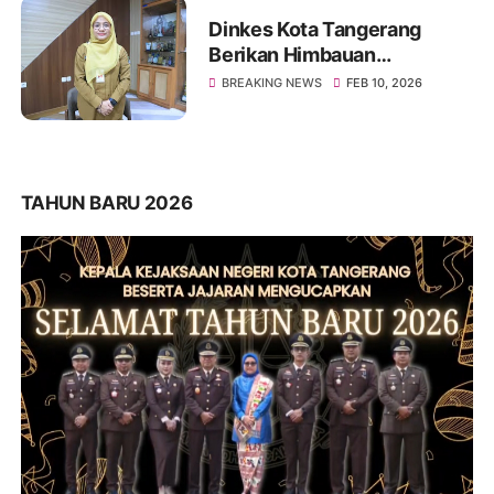
Dinkes Kota Tangerang
Berikan Himbauan
Kesehatan, Pasca Air Sungai
BREAKING NEWS
FEB 10, 2026
Cisadane Tercemar Kimia
Kebakaran
TAHUN BARU 2026