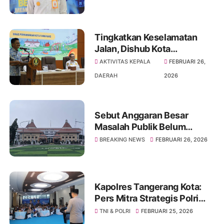
Pengamanan dan
Kelancaran Arus Mudik Kota
Tangerang
Tingkatkan Keselamatan
Jalan, Dishub Kota
Tangerang Gelar Sosialisasi
AKTIVITAS KEPALA
FEBRUARI 26,
Pelajar Pelopor LLAJ 2026
DAERAH
2026
Sebut Anggaran Besar
Masalah Publik Belum
Tuntas, FAM Tangerang
BREAKING NEWS
FEBRUARI 26, 2026
Soroti Kinerja Sachrudin -
Maryono Jelang HUT ke 33
Kapolres Tangerang Kota:
Pers Mitra Strategis Polri
dalam Menjaga Kamtibmas
TNI & POLRI
FEBRUARI 25, 2026