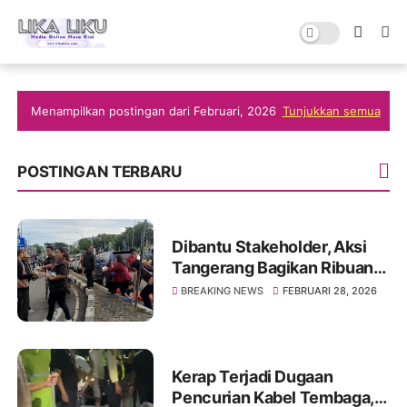
Menampilkan postingan dari Februari, 2026
Tunjukkan semua
POSTINGAN TERBARU
Dibantu Stakeholder, Aksi
Tangerang Bagikan Ribuan
Takjil dan Bukber di Ciledug
BREAKING NEWS
FEBRUARI 28, 2026
Kerap Terjadi Dugaan
Pencurian Kabel Tembaga,