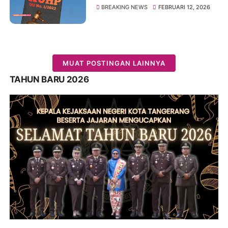
Penjelasan Pasal 34 dan 43
BREAKING NEWS
FEBRUARI 12, 2026
KUHP Baru!!!
MUAT POSTINGAN LAINNYA
TAHUN BARU 2026