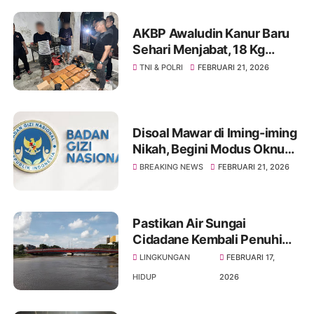
AKBP Awaludin Kanur Baru
Sehari Menjabat, 18 Kg
Ganja Disikat di Jakarta
TNI & POLRI
FEBRUARI 21, 2026
Barat
Disoal Mawar di Iming-iming
Nikah, Begini Modus Oknum
BGN Banten !!!
BREAKING NEWS
FEBRUARI 21, 2026
Pastikan Air Sungai
Cidadane Kembali Penuhi
Baku Mutu, DLH Kota
LINGKUNGAN
FEBRUARI 17,
Tangerang Akan Lakukan
HIDUP
2026
Pengawasan Berkala