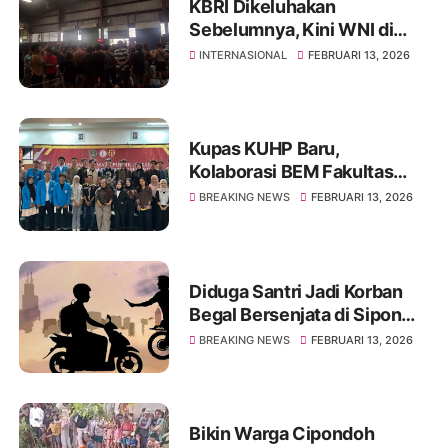
KBRI Dikeluhakan
Sebelumnya, Kini WNI di
Penampungan Kamboja
INTERNASIONAL
FEBRUARI 13, 2026
Gelar Unjuk Rasa
Kupas KUHP Baru,
Kolaborasi BEM Fakultas
Hukum UNIS Tangerang
BREAKING NEWS
FEBRUARI 13, 2026
bersama GLC Law Office
Diduga Santri Jadi Korban
Begal Bersenjata di Sipon
Cipondoh, Satu Unit Motor
BREAKING NEWS
FEBRUARI 13, 2026
Hilang
Bikin Warga Cipondoh