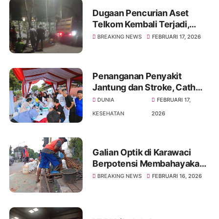
Dugaan Pencurian Aset
Telkom Kembali Terjadi,
Kabel Tembaga di Karang
BREAKING NEWS
FEBRUARI 17, 2026
Tengah Diduga Raib Digasak
Maling
Penanganan Penyakit
Jantung dan Stroke, Cath
Lab RSUD Kota Tangerang
DUNIA
FEBRUARI 17,
Siap Layani Masyarakat
KESEHATAN
2026
Galian Optik di Karawaci
Berpotensi Membahayakan
Warga dan Pengguna Jalan,
BREAKING NEWS
FEBRUARI 16, 2026
Warga : Cuma Dibatesin
Karung