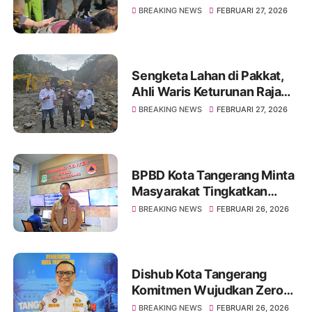
Sekelompok Orang
BREAKING NEWS
FEBRUARI 27, 2026
Mencurigakan Diamankan
Polisi di Tangerang
Sengketa Lahan di Pakkat,
Ahli Waris Keturunan Raja
Alang Pardosi Gugat PT
BREAKING NEWS
FEBRUARI 27, 2026
Energy Sakti Sentosa
BPBD Kota Tangerang Minta
Masyarakat Tingkatkan
Kewaspadaan Terhadap
BREAKING NEWS
FEBRUARI 26, 2026
Potensi Kebakaran
Dishub Kota Tangerang
Komitmen Wujudkan Zero
Accident : Strategi
BREAKING NEWS
FEBRUARI 26, 2026