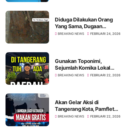
Diduga Dilakukan Orang
Yang Sama, Dugaan
Pencurian Kabel Tembaga
BREAKING NEWS
FEBRUARI 24, 2026
Milik PT Telkom Kembali
Terjadi di Cipondoh
Gunakan Toponimi,
Sejumlah Komika Lokal
Tangerang Sentil Banjir di
BREAKING NEWS
FEBRUARI 22, 2026
Kota Tangerang
Akan Gelar Aksi di
Tangerang Kota, Pamflet
Bertuliskan Tolak MBG
BREAKING NEWS
FEBRUARI 22, 2026
Beredar di Sosial Media