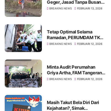
Geger, Jasad Tanpa Busana
dan Identitas Ditemukan di
BREAKING NEWS
FEBRUARI 13, 2026
Irigasi Gondrong
Tetap Optimal Selama
Ramadan, PERUMDAM TKR
Pastikan Distribusi Air Aman
BREAKING NEWS
FEBRUARI 12, 2026
dan Lancar
Minta Audit Perumahan
Griya Artha, FAM Tangerang
Geruduk DPRD Kabupaten
BREAKING NEWS
FEBRUARI 12, 2026
Tangerang
Masih Takut Bela Diri Dari
Kejahatan?, Simak